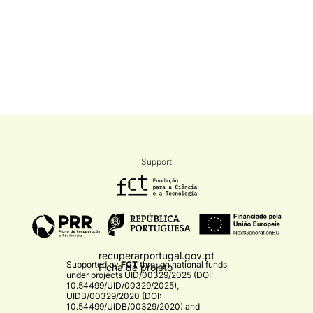
Support
recuperarportugal.gov.pt
Supported by
FCT
through national funds
Ficha de projeto
under projects
UID/00329/2025 (DOI:
10.54499/UID/00329/2025)
,
UIDB/00329/2020 (DOI:
10.54499/UIDB/00329/2020)
and