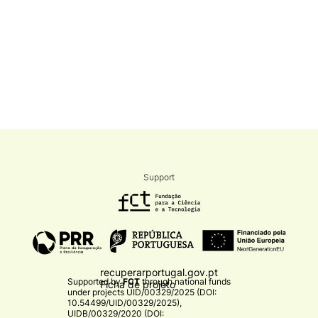
Support
recuperarportugal.gov.pt
Supported by
FCT
through national funds
Ficha de projeto
under projects
UID/00329/2025 (DOI:
10.54499/UID/00329/2025)
,
UIDB/00329/2020 (DOI: