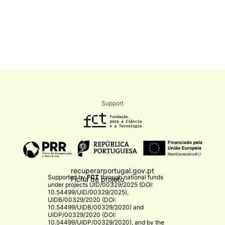
Support
recuperarportugal.gov.pt
Supported by
FCT
through national funds
Ficha de projeto
under projects
UID/00329/2025 (DOI:
10.54499/UID/00329/2025)
,
UIDB/00329/2020 (DOI:
10.54499/UIDB/00329/2020)
and
UIDP/00329/2020 (DOI:
10.54499/UIDP/00329/2020)
, and by the