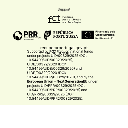
Support
recuperarportugal.gov.pt
Supported by
FCT
through national funds
Ficha de projeto
under projects
UID/00329/2025 (DOI:
10.54499/UID/00329/2025)
,
UIDB/00329/2020 (DOI:
10.54499/UIDB/00329/2020)
and
UIDP/00329/2020 (DOI:
10.54499/UIDP/00329/2020)
, and by the
European Union – NextGenerationEU
under
projects
UID/PRR/00329/2025 (DOI:
10.54499/UID/PRR/00329/2025)
and
UID/PRR2/00329/2025 (DOI:
10.54499/UID/PRR2/00329/2025)
.​